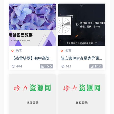
教育
教育
【残雪塔罗】初中高阶
陈安逸伊伊占星先导课
合集，网盘下载(1.06G)
+初中高级，网盘下载(4
484
10.0
542
10.0
6.45G)