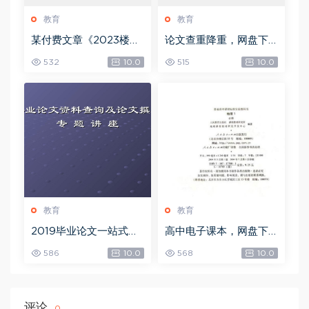
教育
教育
某付费文章《2023楼市
论文查重降重，网盘下
预判：新一轮大牛市会
载(37.71M)
532
10.0
515
10.0
来吗？》!，网盘下载(15.
73M)
教育
教育
2019毕业论文一站式解
高中电子课本，网盘下
决方案，网盘下载(19.6
载(7.81G)
586
10.0
568
10.0
8G)
评论
0