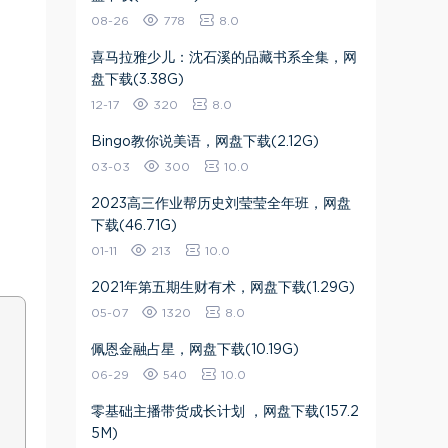
08-26
778
8.0
喜马拉雅少儿：沈石溪的品藏书系全集，网
盘下载(3.38G)
12-17
320
8.0
Bingo教你说美语，网盘下载(2.12G)
03-03
300
10.0
2023高三作业帮历史刘莹莹全年班，网盘
下载(46.71G)
01-11
213
10.0
2021年第五期生财有术，网盘下载(1.29G)
05-07
1320
8.0
佩恩金融占星，网盘下载(10.19G)
06-29
540
10.0
零基础主播带货成长计划 ，网盘下载(157.2
5M)