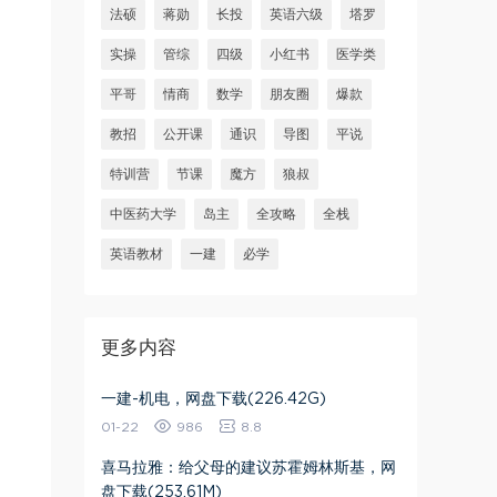
法硕
蒋勋
长投
英语六级
塔罗
实操
管综
四级
小红书
医学类
平哥
情商
数学
朋友圈
爆款
教招
公开课
通识
导图
平说
特训营
节课
魔方
狼叔
中医药大学
岛主
全攻略
全栈
英语教材
一建
必学
更多内容
一建-机电，网盘下载(226.42G)
01-22
986
8.8
喜马拉雅：给父母的建议苏霍姆林斯基，网
盘下载(253.61M)