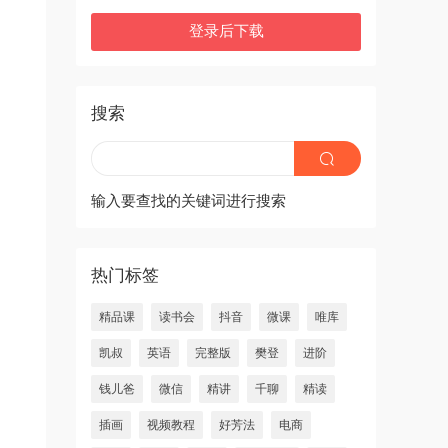
登录后下载
搜索
输入要查找的关键词进行搜索
热门标签
精品课
读书会
抖音
微课
唯库
凯叔
英语
完整版
樊登
进阶
钱儿爸
微信
精讲
千聊
精读
插画
视频教程
好芳法
电商