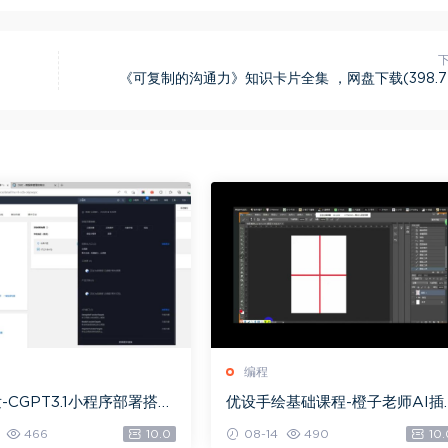
《可复制的沟通力》知识卡片全集 ，网盘下载(398.7
编程
-CGPT3.1小程序部署搭
优设手绘基础课程-橙子老师AI插
载(18.74M)
画，网盘下载(9.78G)
466
10.0
08-14
490
10.