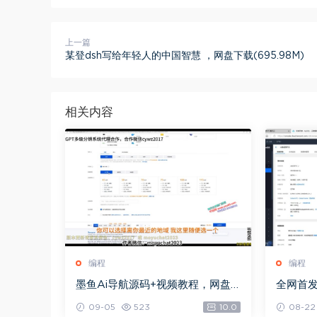
上一篇
某登dsh写给年轻人的中国智慧 ，网盘下载(695.98M)
相关内容
编程
编程
墨鱼Ai导航源码+视频教程，网盘
全网首发
下载(85.40M)
建，网盘下
09-05
523
10.0
08-22