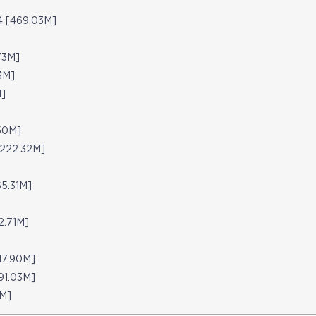
]
[469.03M]
73M]
3M]
]
50M]
22.32M]
.31M]
.71M]
7.90M]
.03M]
M]