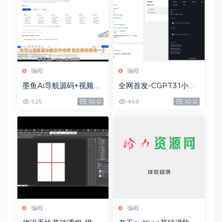
编程
编程
墨鱼Ai导航源码+视频教
全网首发-CGPT3.1小程
程，网盘下载(85.40M)
序部署搭建，网盘下载(1
525
10.0
468
10.0
8.74M)
编程
编程