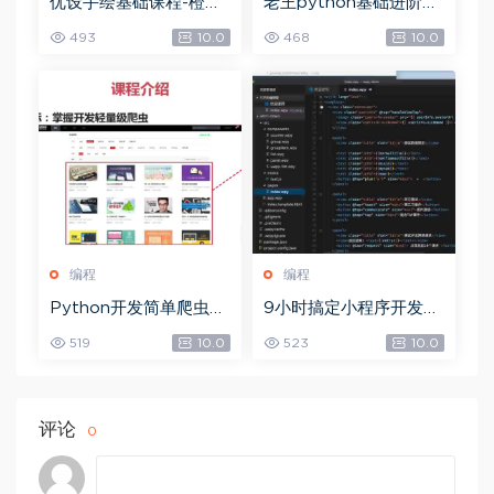
优设手绘基础课程-橙子
老王python基础进阶项
老师AI插画，网盘下载
目，网盘下载(3.99G)
493
10.0
468
10.0
(9.78G)
编程
编程
Python开发简单爬虫，
9小时搞定小程序开发，
网盘下载(375.94M)
网盘下载(3.81G)
519
10.0
523
10.0
评论
0