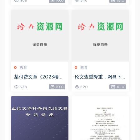
489
10.0
548
10.0
6.45G)
教育
教育
某付费文章《2023楼市
论文查重降重，网盘下
预判：新一轮大牛市会
载(37.71M)
538
10.0
520
10.0
来吗？》!，网盘下载(15.
73M)