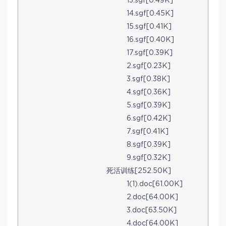
13.sgf[0.49K]
14.sgf[0.45K]
15.sgf[0.41K]
16.sgf[0.40K]
17.sgf[0.39K]
2.sgf[0.23K]
3.sgf[0.38K]
4.sgf[0.36K]
5.sgf[0.39K]
6.sgf[0.42K]
7.sgf[0.41K]
8.sgf[0.39K]
9.sgf[0.32K]
死活训练[252.50K]
1(1).doc[61.00K]
2.doc[64.00K]
3.doc[63.50K]
4.doc[64.00K]