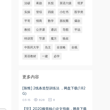
法硕
蒋勋
长投
英语六级
塔罗
实操
管综
四级
小红书
医学类
平哥
情商
数学
朋友圈
爆款
教招
公开课
通识
导图
平说
特训营
节课
魔方
狼叔
中医药大学
岛主
全攻略
全栈
英语教材
一建
必学
更多内容
[陈惟] 2线条造型训练法 ，网盘下载(1.82
G)
03-15
828
8
【完】2020极简核心论文指南，网盘下载