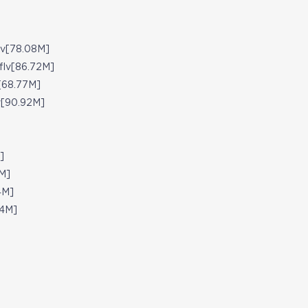
v[78.08M]
v[86.72M]
68.77M]
[90.92M]
]
]
M]
4M]
4M]