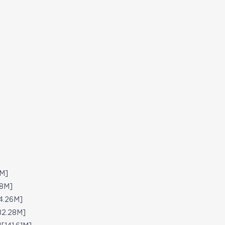
M]
8M]
.26M]
2.28M]