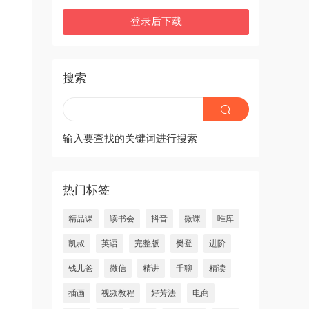
登录后下载
搜索
输入要查找的关键词进行搜索
热门标签
精品课
读书会
抖音
微课
唯库
凯叔
英语
完整版
樊登
进阶
钱儿爸
微信
精讲
千聊
精读
插画
视频教程
好芳法
电商