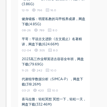
(3.86G)
12-19
766
16.0
健身锻炼：明星私教的马甲线养成课，网盘
下载(4.85G)
08-26
789
8.0
平哥：平说古文进阶《古文观止》名著精
讲，网盘下载(624.66M)
02-04
305
8.0
2023高三作业帮英语古容容全年班，网盘
下载(79.69G)
11-25
242
10.0
代谢组学数据分析（SIMCA-P），网盘下
载(318.26M)
03-21
420
10.0
喜马拉雅：轻松冥想 冥想一下，轻松一天，
网盘下载(332.46M)