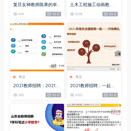
复旦女神教师陈果的幸
土木工程施工动画教
福哲学课 换个活法【完
程，网盘下载(1.21G)
541
10.0
608
10.0
结】，网盘下载(2.18G)
考证
考证
2021教师招聘：2021超
2021教师招聘：一起考
格语文专业课，网盘下
招聘-音乐，网盘下载(1
915
10.0
930
10.0
载(14.02G)
4.27G)