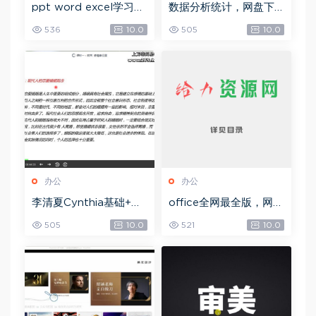
ppt word excel学习教
数据分析统计，网盘下
程，网盘下载(32.92G)
载(42.18G)
536
10.0
505
10.0
办公
办公
李清夏Cynthia基础+本
office全网最全版，网盘
命+合盘专辑+事业专题
下载(14.82M)
505
10.0
521
10.0
(视频课程+PPT讲义
Z)，网盘下载(2.63G)